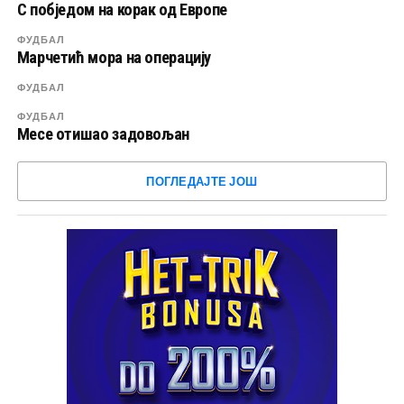
С побједом на корак од Европе
ФУДБАЛ
Марчетић мора на операцију
ФУДБАЛ
ФУДБАЛ
Месе отишао задовољан
ПОГЛЕДАЈТЕ ЈОШ