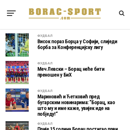
ФУДБАЛ
Висок пораз Борца у Софији, слиједи
борба за Конференцијску лигу
ФУДБАЛ
Меч Левски – Борац неће бити
преношен у БиХ
ФУДБАЛ
Мариновић и Ћетковић пред
бугарским новинарима: “Борац, као
што му и име каже, увијек иде на
побједу!“
ФУДБАЛ
Прије 15 година Борац постигао први