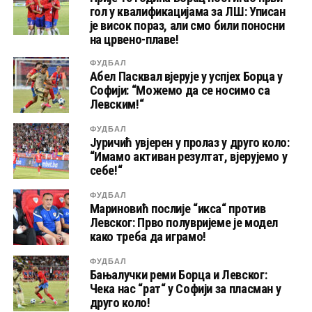
гол у квалификацијама за ЛШ: Уписан
је висок пораз, али смо били поносни
на црвено-плаве!
ФУДБАЛ
Абел Пасквал вјерује у успјех Борца у
Софији: “Можемо да се носимо са
Левским!“
ФУДБАЛ
Јуричић увјерен у пролаз у друго коло:
“Имамо активан резултат, вјерујемо у
себе!“
ФУДБАЛ
Мариновић послије “икса“ против
Левског: Прво полувријеме је модел
како треба да играмо!
ФУДБАЛ
Бањалучки реми Борца и Левског:
Чека нас “рат“ у Софији за пласман у
друго коло!