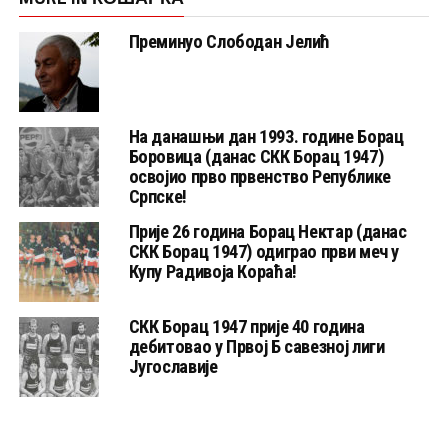
Преминуо Слободан Јелић
На данашњи дан 1993. године Борац
Боровица (данас СКК Борац 1947)
освојио прво првенство Републике
Српске!
Прије 26 година Борац Нектар (данас
СКК Борац 1947) одиграо први меч у
Купу Радивоја Кораћа!
СКК Борац 1947 прије 40 година
дебитовао у Првој Б савезној лиги
Југославије