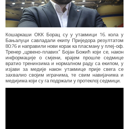
Кошаркаши ОКК Борац су у утакмици 16. кола у
Бањалуци савладали екипу Приједора резултатом
80:76 и направили нови корак ка пласману у плеј-оф.
Тренер „црвено-плавих“ Бојан Божић који се, након
информације о смјени, крајем прошле седмице
вратио тренинзима и нормалном раду са екипом, у
изјави за медије након утакмице прије свега се
захвалио својим играчима, те свим навијачима и
медијима који су га подржали у протеклој седмици.