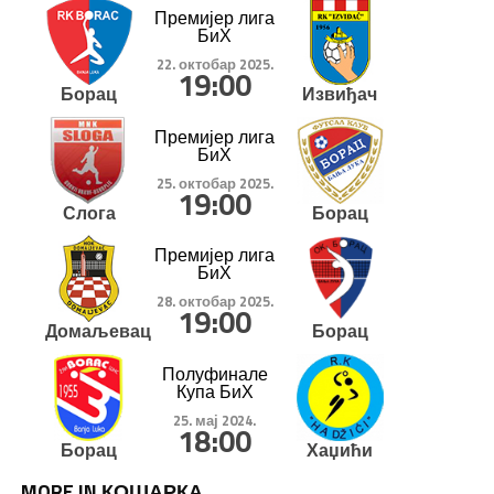
Премијер лига
БиХ
22. октобар 2025.
19:00
Борац
Извиђач
Премијер лига
БиХ
25. октобар 2025.
19:00
Слога
Борац
Премијер лига
БиХ
28. октобар 2025.
19:00
Домаљевац
Борац
Полуфинале
Купа БиХ
25. мај 2024.
18:00
Борац
Хаџићи
MORE IN КОШАРКА