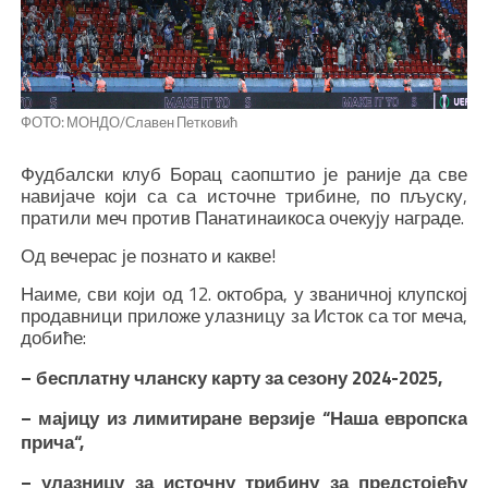
ФОТО: МОНДО/Славен Петковић
Фудбалски клуб Борац саопштио је раније да све
навијаче који са са источне трибине, по пљуску,
пратили меч против Панатинаикоса очекују награде.
Од вечерас је познато и какве!
Наиме, сви који од 12. октобра, у званичној клупској
продавници приложе улазницу за Исток са тог меча,
добиће:
– бесплатну чланску карту за сезону 2024-2025,
– мајицу из лимитиране верзије “Наша европска
прича“,
– улазницу за источну трибину за предстојећу