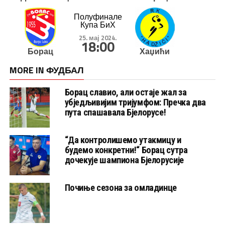
Полуфинале
Купа БиХ
25. мај 2024.
18:00
Борац
Хаџићи
MORE IN ФУДБАЛ
Борац славио, али остаје жал за
убједљивијим тријумфом: Пречка два
пута спашавала Бјелорусе!
“Да контролишемо утакмицу и
будемо конкретни!“ Борац сутра
дочекује шампиона Бјелорусије
Почиње сезона за омладинце