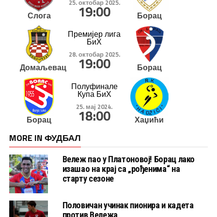
25. октобар 2025.
19:00
Слога
Борац
Премијер лига
БиХ
28. октобар 2025.
19:00
Домаљевац
Борац
Полуфинале
Купа БиХ
25. мај 2024.
18:00
Борац
Хаџићи
MORE IN ФУДБАЛ
Вележ пао у Платоновој! Борац лако
изашао на крај са „рођенима“ на
старту сезоне
Половичан учинак пионира и кадета
против Вележа