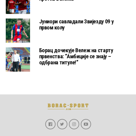
Јуниори савладали Звијезду 09 у
првом колу
Борац дочекује Вележ на старту
првенства: “Амбиције се знају –
одбрана титуле!“