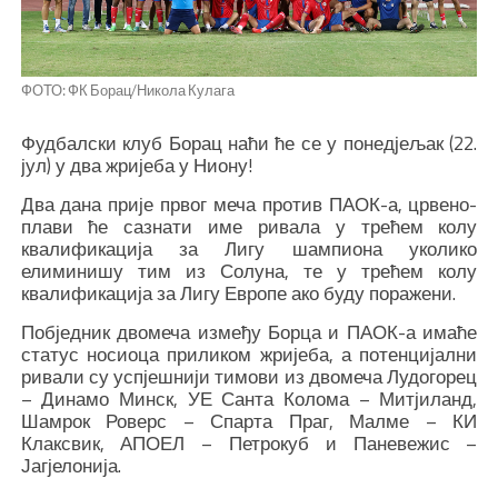
ФОТО: ФК Борац/Никола Кулага
Фудбалски клуб Борац наћи ће се у понедјељак (22.
јул) у два жријеба у Ниону!
Два дана прије првог меча против ПАОК-а, црвено-
плави ће сазнати име ривала у трећем колу
квалификација за Лигу шампиона уколико
елиминишу тим из Солуна, те у трећем колу
квалификација за Лигу Европе ако буду поражени.
Побједник двомеча између Борца и ПАОК-а имаће
статус носиоца приликом жријеба, а потенцијални
ривали су успјешнији тимови из двомеча Лудогорец
– Динамо Минск, УЕ Санта Колома – Митјиланд,
Шамрок Роверс – Спарта Праг, Малме – КИ
Клаксвик, АПОЕЛ – Петрокуб и Паневежис –
Јагјелонија.