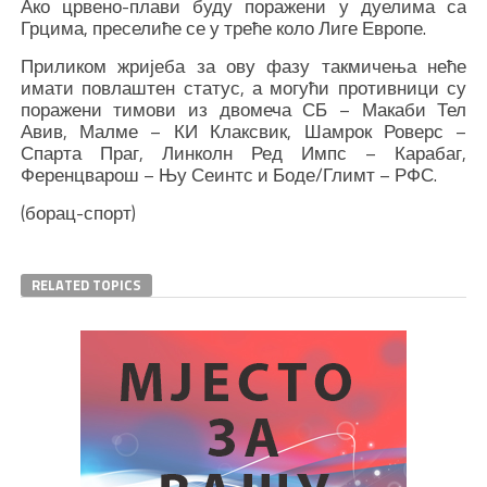
Ако црвено-плави буду поражени у дуелима са
Грцима, преселиће се у треће коло Лиге Европе.
Приликом жријеба за ову фазу такмичења неће
имати повлаштен статус, а могући противници су
поражени тимови из двомеча СБ – Макаби Тел
Авив, Малме – КИ Клаксвик, Шамрок Роверс –
Спарта Праг, Линколн Ред Импс – Карабаг,
Ференцварош – Њу Сеинтс и Боде/Глимт – РФС.
(борац-спорт)
RELATED TOPICS