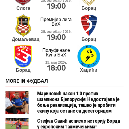
25. октобар 2025.
19:00
Слога
Борац
Премијер лига
БиХ
28. октобар 2025.
19:00
Домаљевац
Борац
Полуфинале
Купа БиХ
25. мај 2024.
18:00
Борац
Хаџићи
MORE IN ФУДБАЛ
Мариновић након 1:0 против
шампиона Бјелорусије: Недостајала је
боља реализација, тешко је пробити
екипу која остане са десеторицом
Стефан Савић исписао историју Борца
у европским такмичењима!