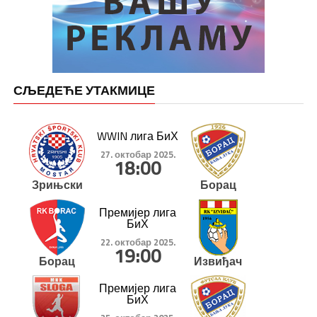
СЉЕДЕЋЕ УТАКМИЦЕ
WWIN лига БиХ
27. октобар 2025.
18:00
Зрињски
Борац
Премијер лига
БиХ
22. октобар 2025.
19:00
Борац
Извиђач
Премијер лига
БиХ