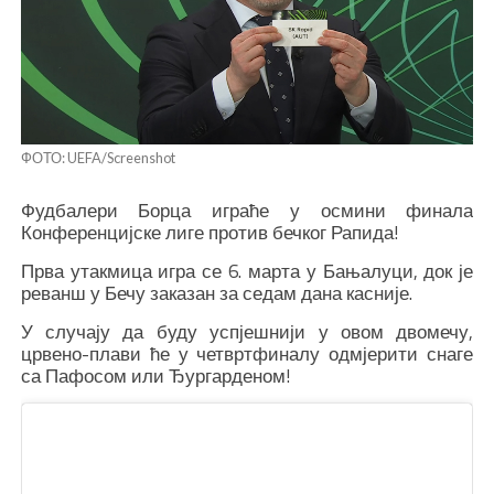
ФОТО: UEFA/Screenshot
Фудбалери Борца играће у осмини финала
Конференцијске лиге против бечког Рапида!
Прва утакмица игра се 6. марта у Бањалуци, док је
реванш у Бечу заказан за седам дана касније.
У случају да буду успјешнији у овом двомечу,
црвено-плави ће у четвртфиналу одмјерити снаге
са Пафосом или Ђургарденом!