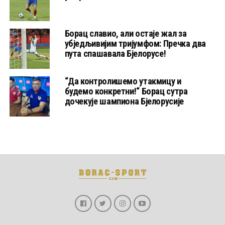
Борац славио, али остаје жал за
убједљивијим тријумфом: Пречка два
пута спашавала Бјелорусе!
“Да контролишемо утакмицу и
будемо конкретни!“ Борац сутра
дочекује шампиона Бјелорусије