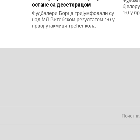
остане са десеторицом
бјелор
1:0 у п
Фудбалери Борца тријумфовали су
над МЛ Витебском резултатом 1:0 у
првој утакмици трећег кола...
Почетна