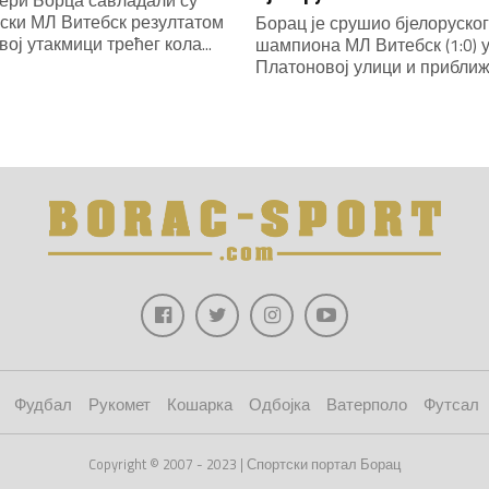
уски МЛ Витебск резултатом
Борац је срушио бјелоруског
рвој утакмици трећег кола...
шампиона МЛ Витебск (1:0) 
Платоновој улици и приближи
Фудбал
Рукомет
Кошарка
Одбојка
Ватерполо
Футсал
Copyright © 2007 - 2023 | Спортски портал Борац