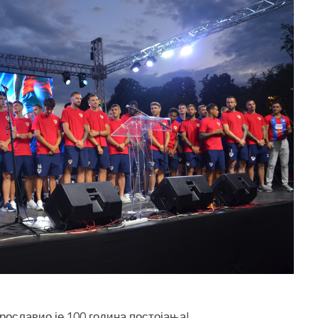
рославио је 100 година постојања!