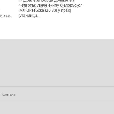
четвртак увече екипу бјелоруског
МЛ Витебска (20.30) у првој
у
утакмици...
о се...
Контакт