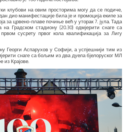
етки клубови на овим просторима могу да се подиче,
едан дио манифестације била је и промоција екипе за
ја за црвено-плаве почиње већ у уторак 7. јула. Тада
на Градском стадиону (20.30) одмјерити снаге са
првом сусрету првог кола квалификација за Лигу
ону Георги Аспарухов у Софији, а успјешнији тим из
мјерити снаге са бољим из два дуела бјелоруског МЛ
 из Крајове.