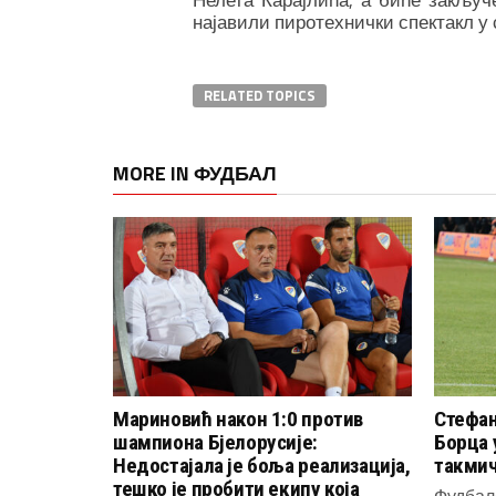
најавили пиротехнички спектакл у
RELATED TOPICS
MORE IN ФУДБАЛ
Мариновић након 1:0 против
Стефан
шампиона Бјелорусије:
Борца 
Недостајала је боља реализација,
такми
тешко је пробити екипу која
Фудбал