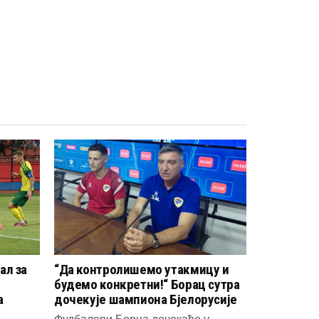
ал за
“Да контролишемо утакмицу и
будемо конкретни!“ Борац сутра
а
дочекује шампиона Бјелорусије
Фудбалери Борца дочекаће у