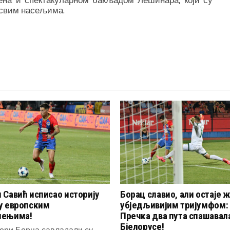
 свим насељима.
 Савић исписао историју
Борац славио, али остаје ж
у европским
убједљивијим тријумфом:
чењима!
Пречка два пута спашавал
Бјелорусе!
ери Борца савладали су