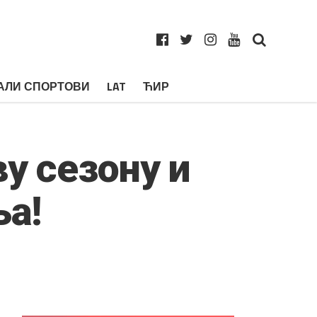
АЛИ СПОРТОВИ
LAT
ЋИР
у сезону и
ња!