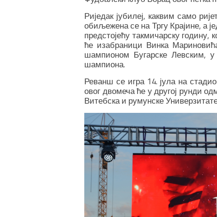
Риједак јубилеј, каквим само риј
обиљежена се на Тргу Крајине, а ј
предстојећу такмичарску годину, ко
ће изабраници Винка Мариновића 
шампионом Бугарске Левским, у 
шампиона.
Реванш се игра 14. јула на стади
овог двомеча ће у другој рунди од
Витебска и румунске Универзитатее