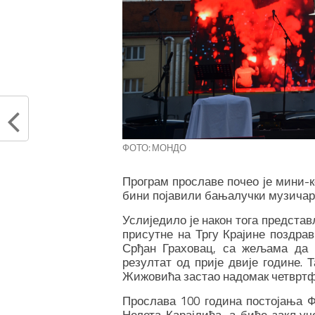
ФОТО: МОНДО
Програм прославе почео је мини-к
бини појавили бањалучки музичари 
Услиједило је након тога представ
присутне на Тргу Крајине поздра
Срђан Граховац, са жељама да 
резултат од прије двије године. 
Жижовића застао надомак четвртф
Прослава 100 година постојања 
Нелета Карајлића, а биће закључ