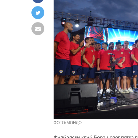
ФОТО: МОНДО
Фудбалски клуб Борац овог петка п