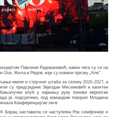
онцертом Павлине Радовановић, након чега су се на
Glue, Жила и Редов, који су извели пјесму „Але“.
љање екипе и стручног штаба за сезону 2026-2027, а
вили су предсједник Звјездан Мисимовић и капитен
бањалучки клуб у најмању руку понови европски
Тада је, подсјетимо, под командом покојног Младена
инала Конференцијске лиге.
ФК Борац наставила се наступима Рок симфоније и
ена и спектакуларном бакљадом Лешинара, који су