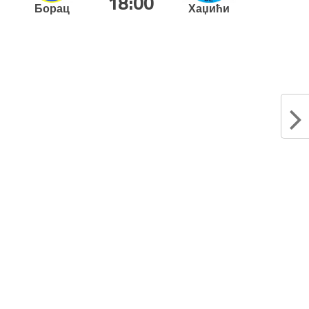
18:00
Борац
Хаџићи