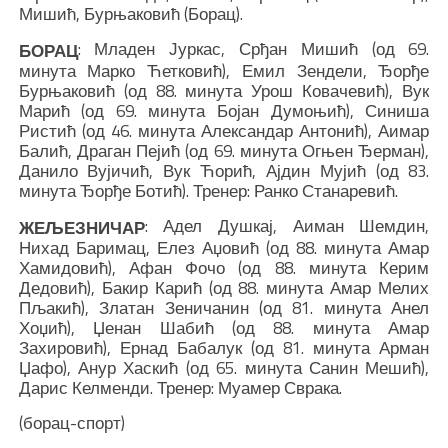
Мишић, Бурњаковић (Борац).
: Младен Јуркас, Срђан Мишић (од 69.
БОРАЦ
минута Марко Ћетковић), Емил Зендели, Ђорђе
Бурњаковић (од 88. минута Урош Ковачевић), Вук
Марић (од 69. минута Бојан Думоњић), Синиша
Ристић (од 46. минута Александар Антонић), Аимар
Балић, Драган Пејић (од 69. минута Огњен Ђерман),
Данило Вујичић, Вук Ћорић, Ајдин Мујић (од 83.
минута Ђорђе Ботић). Тренер: Ранко Станаревић.
: Адел Душкај, Аиман Шемдин,
ЖЕЉЕЗНИЧАР
Нихад Баримац, Елез Аџовић (од 88. минута Амар
Хамидовић), Афан Фочо (од 88. минута Керим
Дедовић), Бакир Карић (од 88. минута Амар Мелих
Пљакић), Златан Зеничанин (од 81. минута Анел
Хоџић), Џенан Шабић (од 88. минута Амар
Захировић), Ернад Бабалук (од 81. минута Арман
Џафо), Анур Хаскић (од 65. минута Санин Мешић),
Дарис Келменди. Тренер: Муамер Сврака.
(борац-спорт)