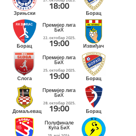
18:00
Зрињски
Борац
Премијер лига
БиХ
22. октобар 2025.
19:00
Борац
Извиђач
Премијер лига
БиХ
25. октобар 2025.
19:00
Слога
Борац
Премијер лига
БиХ
28. октобар 2025.
19:00
Домаљевац
Борац
Полуфинале
Купа БиХ
25. мај 2024.