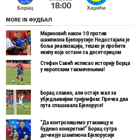
18:00
Борац
Хаџићи
MORE IN ФУДБАЛ
Мариновић након 1:0 против
шампиона Бјелорусије: Недостајала је
боља реализација, тешко је пробити
екипу која остане са десеторицом
Стефан Савић исписао историју Борца
у европским такмичењима!
Борац славио, али остаје жал за
убједљивијим тријумфом: Пречка два
пута спашавала Бјелорусе!
“Да контролишемо утакмицу и
будемо конкретни!“ Борац сутра
дочекује шампиона Бјелорусије