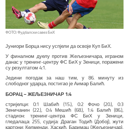
ФОТО: Фудбалски савез БиХ
Јуниори Борца нису успјели да освоје Куп БиХ.
У финалном дуелу против Жељезничара, играном
данас у тренинг-центру ФС БиХ у Зеници, поражени
су резултатом 4:1.
Једини погодак за наш тим, у 86. минуту из
слободног ударца, постигао је Аимар Балић.
БОРАЦ – ЖЕЉЕЗНИЧАР 1:4
стријелци: 0:1 Шабић (15.), 0:2 Фочо (20.), 0:3
Зеничанин (22.), 0:4 Мешић (68.), 1:4 Балић (86.),
стадион: тренинг-центра ФС БиХ у Зеници,
гледалаца: 255, судија: Драган Тодић (Добој), жути
картони: Келменди, Хаскић, Баримац (Жељезничар),