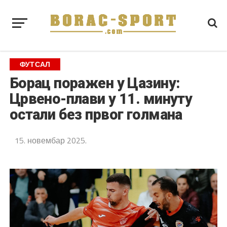
ФУТСАЛ
Борац поражен у Цазину:
Црвено-плави у 11. минуту
остали без првог голмана
15. новембар 2025.