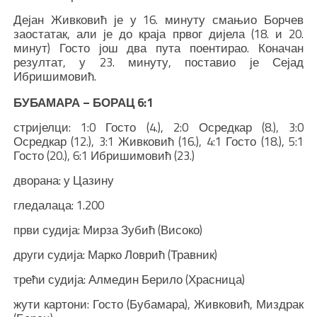
Дејан Живковић је у 16. минуту смањио Борчев
заостатак, али је до краја првог дијела (18. и 20.
минут) Госто још два пута поентирао. Коначан
резултат, у 23. минуту, поставио је Сејад
Ибришимовић.
БУБАМАРА – БОРАЦ 6:1
стријелци: 1:0 Госто (4.), 2:0 Осредкар (8.), 3:0
Осредкар (12.), 3:1 Живковић (16.), 4:1 Госто (18.), 5:1
Госто (20.), 6:1 Ибришимовић (23.)
дворана: у Цазину
гледалаца: 1.200
први судија: Мирза Зубић (Високо)
други судија: Марко Ловрић (Травник)
трећи судија: Алмедин Берило (Храсница)
жути картони: Госто (Бубамара), Живковић, Миздрак