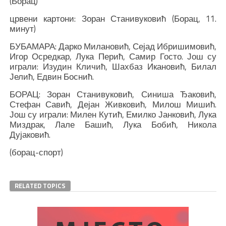
(Борац)
црвени картони: Зоран Станивуковић (Борац, 11.
минут)
БУБАМАРА: Дарко Милановић, Сејад Ибришимовић,
Игор Осредкар, Лука Перић, Самир Госто. Још су
играли: Изудин Кличић, Шахбаз Икановић, Билал
Јелић, Едвин Боснић.
БОРАЦ: Зоран Станивуковић, Синиша Ђаковић,
Стефан Савић, Дејан Живковић, Милош Мишић.
Још су играли: Милен Кутић, Емилко Јанковић, Лука
Миздрак, Лале Башић, Лука Бобић, Никола
Дујаковић.
(борац-спорт)
RELATED TOPICS