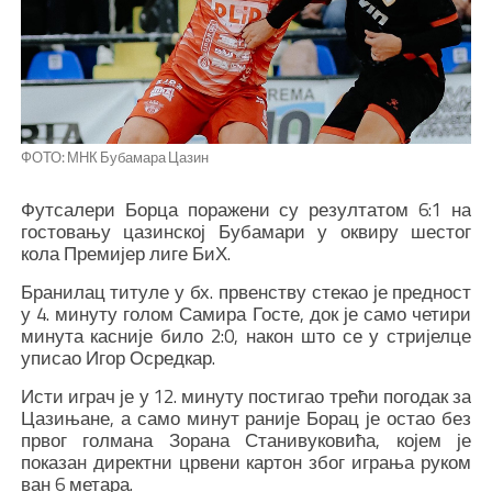
ФОТО: МНК Бубамара Цазин
Футсалери Борца поражени су резултатом 6:1 на
гостовању цазинској Бубамари у оквиру шестог
кола Премијер лиге БиХ.
Бранилац титуле у бх. првенству стекао је предност
у 4. минуту голом Самира Госте, док је само четири
минута касније било 2:0, након што се у стријелце
уписао Игор Осредкар.
Исти играч је у 12. минуту постигао трећи погодак за
Цазињане, а само минут раније Борац је остао без
првог голмана Зорана Станивуковића, којем је
показан директни црвени картон због играња руком
ван 6 метара.