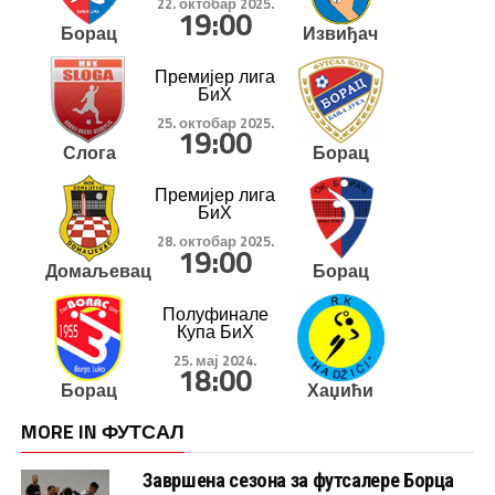
22. октобар 2025.
19:00
Борац
Извиђач
Премијер лига
БиХ
25. октобар 2025.
19:00
Слога
Борац
Премијер лига
БиХ
28. октобар 2025.
19:00
Домаљевац
Борац
Полуфинале
Купа БиХ
25. мај 2024.
18:00
Борац
Хаџићи
MORE IN ФУТСАЛ
Завршена сезона за футсалере Борца