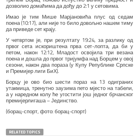
дозволио домаћима да дођу до 2:1 у сетовима.
Имао је тим Мише Марјановића плус од седам
поена (10:17), али није то било довољно нашем тиму
да приведе сет крају.
У четвртом је, при резултату 19:24, за разлику од
првог сета искориштена прва сет-лопта, да би у
петом, након 12:12, Младост освојила три везана
поена и дошла до првог тријумфа над Борцем у овој
сезони, након два пораза (у Купу Републике Српске
и Премијер лиги БиХ).
Борцу је ово био шести пораз на 13 одиграних
утакмица, тренутно заузима пето мјесто на табели,
а у наредном колу ће угостити још једног брчанског
премијерлигаша – Јединство.
(борац-спорт, фото: борац-спорт)
RELATED TOPICS