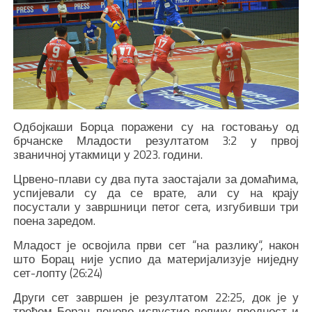
Одбојкаши Борца поражени су на гостовању од
брчанске Младости резултатом 3:2 у првој
званичној утакмици у 2023. години.
Црвено-плави су два пута заостајали за домаћима,
успијевали су да се врате, али су на крају
посустали у завршници петог сета, изгубивши три
поена заредом.
Младост је освојила први сет “на разлику“, након
што Борац није успио да материјализује ниједну
сет-лопту (26:24)
Други сет завршен је резултатом 22:25, док је у
трећем Борац поново испустио велику предност и