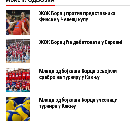
ЖОК Борац против представника
Финске у Челенџ купу
ЖОК Борац ће дебитовати у Европи!
Млади одбојкаши Борца освојили
сребро на турниру у Какњу
Млади одбојкаши Борца учесници
турнира у Какњу