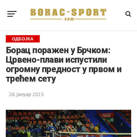
ОДБОЈКА
Борац поражен у Брчком:
Црвено-плави испустили
огромну предност у првом и
трећем сету
28. јануар 2023.