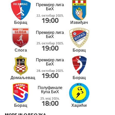
Премијер лига
БиХ
22. октобар 2025.
19:00
Борац
Извиђач
Премијер лига
БиХ
25. октобар 2025.
19:00
Слога
Борац
Премијер лига
БиХ
28. октобар 2025.
19:00
Домаљевац
Борац
Полуфинале
Купа БиХ
25. мај 2024.
18:00
Борац
Хаџићи
MORE IN ОДБОЈКА