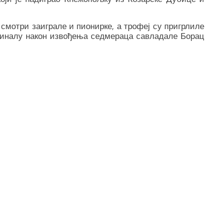
 смотри заиграле и пионирке, а трофеј су пригрлиле
финалу након извођења седмераца савладале Борац