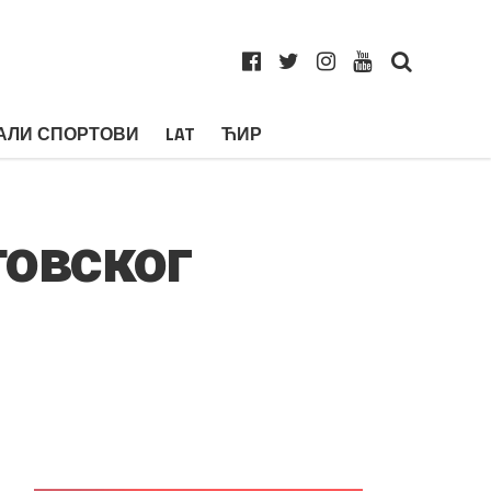
АЛИ СПОРТОВИ
LAT
ЋИР
товског