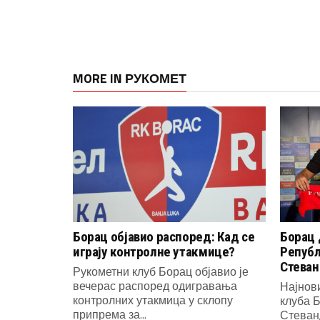
MORE IN РУКОМЕТ
Борац објавио распоред: Кад се
Борац 
играју контролне утакмице?
Републ
Стеван
Рукометни клуб Борац објавио је
вечерас распоред одигравања
Најнов
контролних утакмица у склопу
клуба Б
припрема за...
Стеванд