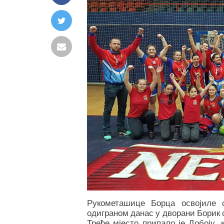
Рукометашице Борца освојиле 
одиграном данас у дворани Борик 
Треће мјесто припало је Добоју,