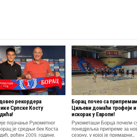
довео рекордера
Борац почео са припремам
ике Српске Косту
Циљеви домаћи трофеји и
дића!
искорак у Европи!
ије појачање Рукометног
Рукометаши Борца почели с
орац је средњи бек Коста
понедјељка припреме за но
ић, рођен 2009. године.
сезону, у којој је примарни...