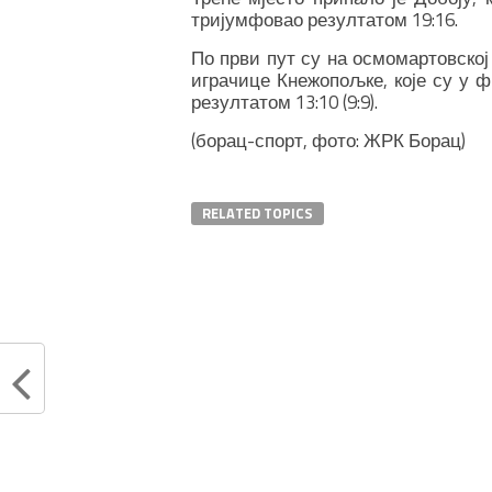
тријумфовао резултатом 19:16.
По први пут су на осмомартовској
играчице Кнежопољке, које су у 
резултатом 13:10 (9:9).
(борац-спорт, фото: ЖРК Борац)
RELATED TOPICS