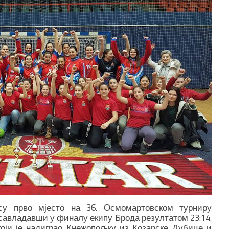
су прво мјесто на 36. Осмомартовском турниру
савладавши у финалу екипу Брода резултатом 23:14.
 који је надиграо Кнежопољку из Козарске Дубице и