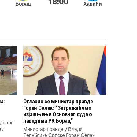
18:00
Борац
Хаџићи
а:
Огласио се министар правде
Горан Селак: “Затражићемо
изјашњење Основног суда о
наводима РК Борац“
у овог
ву
Министар правде у Влади
Републике Српске Горан Селак