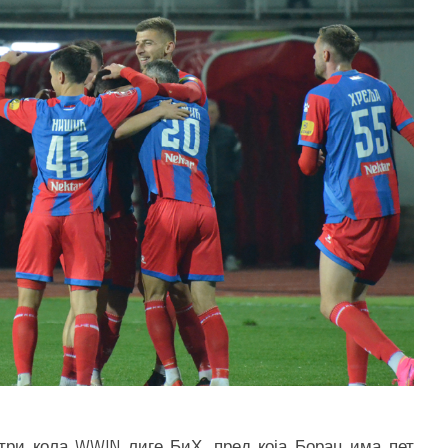
 три кола WWIN лиге БиХ, пред која Борац има пет