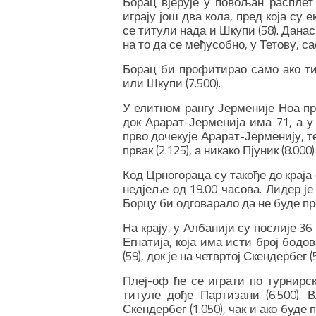
Борац вјерује у повољан расплет 
играју још два кола, пред која су 
се титули нада и Шкупи (58). Данас
на то да се међусобно, у Тетову, с
Борац би профитирао само ако титу
или Шкупи (7.500).
У елитном рангу Јерменије Ноа пр
док Арарат-Јерменија има 71, а у
прво дочекује Арарат-Јерменију, т
првак (2.125), а никако Пјуник (8.00
Код Црногораца су такође до краја 
недјеље од 19.00 часова. Лидер ј
Борцу би одговарало да не буде про
На крају, у Албанији су послије 36
Егнатија, која има исти број бодов
(59), док је на четвртој Скендербег (5
Плеј-оф ће се играти по турнирс
титуле дође Партизани (6.500). В
Скендербег (1.050), чак и ако буде