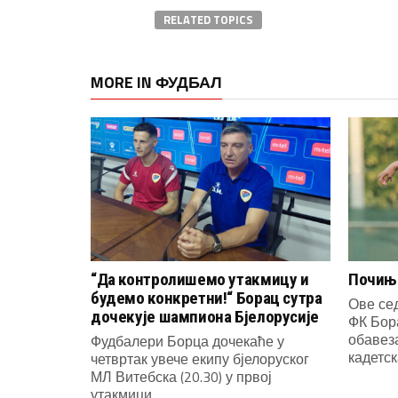
RELATED TOPICS
MORE IN ФУДБАЛ
“Да контролишемо утакмицу и
Почиње
будемо конкретни!“ Борац сутра
Ове се
дочекује шампиона Бјелорусије
ФК Бор
обавеза
Фудбалери Борца дочекаће у
кадетска
четвртак увече екипу бјелоруског
МЛ Витебска (20.30) у првој
утакмици...