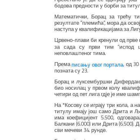
бодова предности у борби за титул
Математички, Борац за трећу ти
резултате “племића“, мора да освој
наступа у квалификацијама за Лиг
Црвено-плави би кренули од прве 
за сада су први тим “испод ц
неповлаштеног тима.
Према
, од 3
писању овог портала
позната су 23.
Борац и луксембуршки Диферданж 
био носилац у првом колу квалифи
четири од пет лига гдје је име шам
На *Косову се играју три кола, а н
титулу имају још само Дрита и Ља
има коефицијент 5.500, одговара
Балкани (6.000) или Дрита (6.500). Д
сви мечеви 34. рунде.