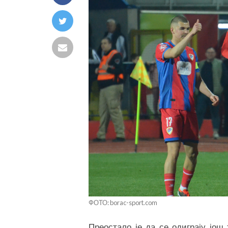
ФОТО: borac-sport.com
Преостало је да се одиграју још