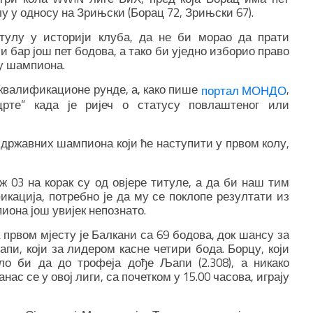
у у односу на Зрињски (Борац 72, Зрињски 67).
тулу у историји клуба, да не би морао да прати
и бар још пет бодова, а тако би уједно изборио право
у шампиона.
квалификационе рунде, а, како пише
,
портал МОНДО
рте“ када је ријеч о статусу повлаштеног или
0 државних шампиона који ће наступити у првом колу,
03 на корак су од овјере титуле, а да би наш тим
кација, потребно је да му се поклопе резултати из
пиона још увијек непознато.
а првом мјесту је Балкани са 69 бодова, док шансу за
пи, који за лидером касне четири бода. Борцу, који
ло би да до трофеја дође Љапи (2.308), а никако
анас се у овој лиги, са почетком у 15.00 часова, играју