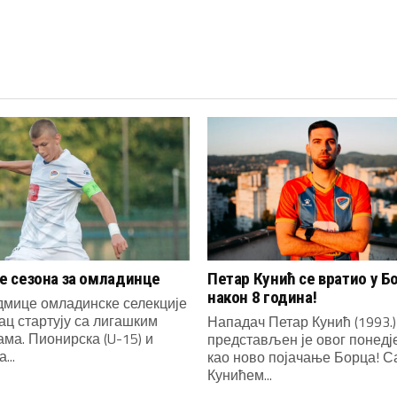
 сезона за омладинце
Петар Кунић се вратио у Б
након 8 година!
дмице омладинске селекције
ац стартују са лигашким
Нападач Петар Кунић (1993.)
ма. Пионирска (U-15) и
представљен је овог понед
...
као ново појачање Борца! С
Кунићем...