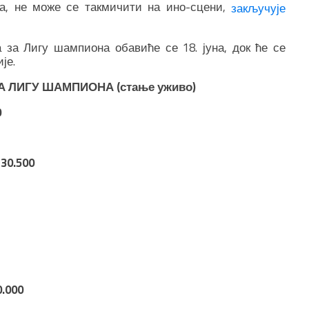
а, не може се такмичити на ино-сцени,
закључује
 за Лигу шампиона обавиће се 18. јуна, док ће се
је.
 ЛИГУ ШАМПИОНА (стање уживо)
0
30.500
.000