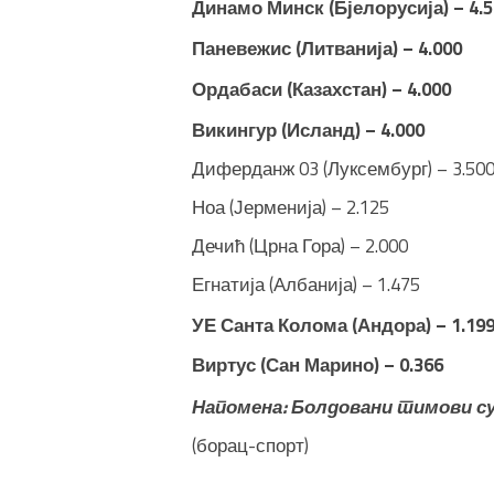
Динамо Минск (Бјелорусија) – 4.5
Паневежис (Литванија) – 4.000
Ордабаси (Казахстан) – 4.000
Викингур (Исланд) – 4.000
Диферданж 03 (Луксембург) – 3.50
Ноа (Јерменија) – 2.125
Дечић (Црна Гора) – 2.000
Егнатија (Албанија) – 1.475
УЕ Санта Колома (Андора) – 1.19
Виртус (Сан Марино) – 0.366
Напомена: Болдовани тимови су
(борац-спорт)