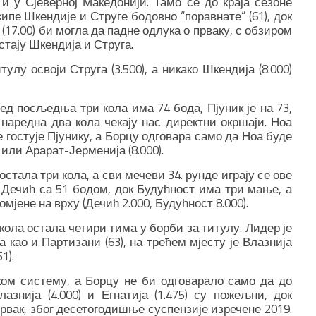
и у Сјеверној Македонији. Тамо се до краја сезоне
екипе Шкендије и Струге бодовно “поравнате“ (61), док
 (17.00) би могла да падне одлука о прваку, с обзиром
астају Шкендија и Струга.
лу освоји Струга (3.500), а никако Шкендија (8.000)
ед посљедња три кола има 74 бода, Пјуник је на 73,
 наредна два кола чекају нас директни окршаји. Ноа
е гостује Пјунику, а Борцу одговара само да Ноа буде
0) или Арарат-Јерменија (8.000).
остала три кола, а сви мечеви 34. рунде играју се ове
е Дечић са 51 бодом, док Будућност има три мање, а
мјене на врху (Дечић 2.000, Будућност 8.000).
 кола остала четири тима у борби за титулу. Лидер је
а као и Партизани (63), на трећем мјесту је Влазнија
1).
ком систему, а Борцу не би одговарало само да до
лазнија (4.000) и Егнатија (1.475) су пожељни, док
 првак, због десетогодишње суспензије изречене 2019.