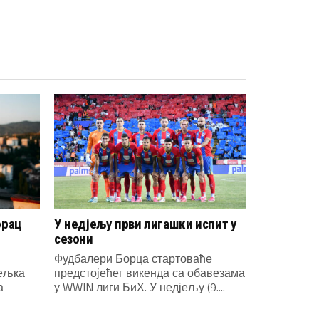
орац
У недјељу први лигашки испит у
сезони
Фудбалери Борца стартоваће
јељка
предстојећег викенда са обавезама
а
у WWIN лиги БиХ. У недјељу (9....