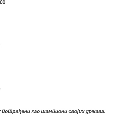
00
0
9
 потрвђени као шампиони својих држава.