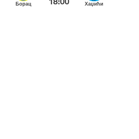
18:00
Борац
Хаџићи