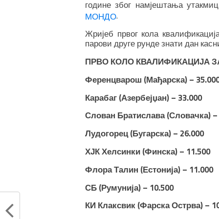
године због намјештања утакмиц
.
МОНДО
Жријеб првог кола квалификација
парови друге рунде знати дан касни
ПРВО КОЛО КВАЛИФИКАЦИЈА ЗА
Ференцварош (Мађарска) – 35.00
Карабаг (Азербејџан) – 33.000
Слован Братислава (Словачка) – 
Лудогорец (Бугарска) – 26.000
ХЈК Хелсинки (Финска) – 11.500
Флора Талин (Естонија) – 11.000
СБ (Румунија) – 10.500
КИ Клаксвик (Фарска Острва) – 10