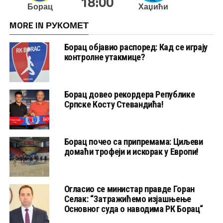
18:00
Борац
Хаџићи
MORE IN РУКОМЕТ
Борац објавио распоред: Кад се играју
контролне утакмице?
Борац довео рекордера Републике
Српске Косту Стевандића!
Борац почео са припремама: Циљеви
домаћи трофеји и искорак у Европи!
Огласио се министар правде Горан
Селак: “Затражићемо изјашњење
Основног суда о наводима РК Борац“