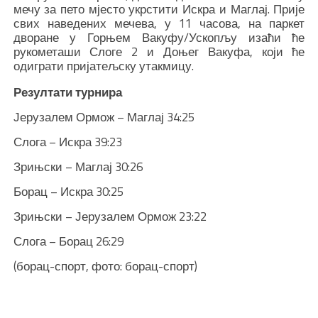
мечу за пето мјесто укрстити Искра и Маглај. Прије
свих наведених мечева, у 11 часова, на паркет
дворане у Горњем Вакуфу/Ускопљу изаћи ће
рукометаши Слоге 2 и Доњег Вакуфа, који ће
одиграти пријатељску утакмицу.
Резултати турнира
Јерузалем Ормож – Маглај 34:25
Слога – Искра 39:23
Зрињски – Маглај 30:26
Борац – Искра 30:25
Зрињски – Јерузалем Ормож 23:22
Слога – Борац 26:29
(борац-спорт, фото: борац-спорт)