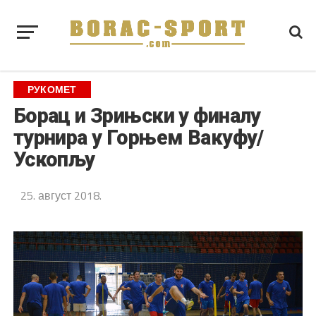
РУКОМЕТ
Борац и Зрињски у финалу
турнира у Горњем Вакуфу/
Ускопљу
25. август 2018.