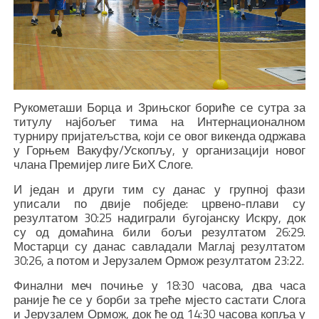
Рукометаши Борца и Зрињског бориће се сутра за
титулу најбољег тима на Интернационалном
турниру пријатељства, који се овог викенда одржава
у Горњем Вакуфу/Ускопљу, у организацији новог
члана Премијер лиге БиХ Слоге.
И један и други тим су данас у групној фази
уписали по двије побједе: црвено-плави су
резултатом 30:25 надиграли бугојанску Искру, док
су од домаћина били бољи резултатом 26:29.
Мостарци су данас савладали Маглај резултатом
30:26, а потом и Јерузалем Ормож резултатом 23:22.
Финални меч почиње у 18:30 часова, два часа
раније ће се у борби за треће мјесто састати Слога
и Јерузалем Ормож, док ће од 14:30 часова копља у