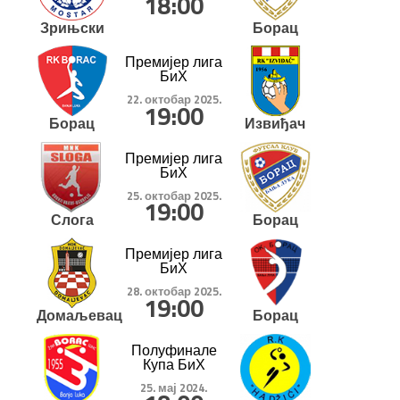
18:00
Зрињски
Борац
Премијер лига
БиХ
22. октобар 2025.
19:00
Борац
Извиђач
Премијер лига
БиХ
25. октобар 2025.
19:00
Слога
Борац
Премијер лига
БиХ
28. октобар 2025.
19:00
Домаљевац
Борац
Полуфинале
Купа БиХ
25. мај 2024.