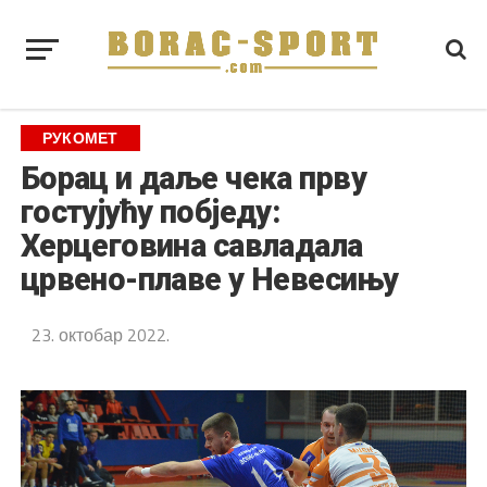
РУКОМЕТ
Борац и даље чека прву
гостујућу побједу:
Херцеговина савладала
црвено-плаве у Невесињу
23. октобар 2022.