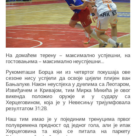
На домаћем терену – максимално успјешни, на
гостовањима – максимално неуспјешни…
Рукометаши Борца ни из четвртог покушаја ове
сезоне нису успјели да освоје цијели плијен ван
Бањалуке. Након неуспјеха у дуелима са Леотаром,
Извиђачем и Кривајом, тим Мирка Микића је овог
викенда положио оружје и у судару са
Херцеговином, која је у Невесињу тријумфовала
резултатом 31:28.
Наш тим имао је у појединим тренуцима првог
полувремена предност од једног гола, али је ипак
Херцеговина та која се питала на паркету