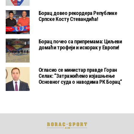
Борац довео рекордера Републике
Српске Косту Стевандића!
Борац почео са припремама: Циљеви
домаћи трофеји и искорак у Европи!
Огласио се министар правде Горан
Селак: “Затражићемо изјашњење
Основног суда о наводима РК Борац“