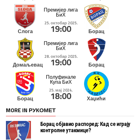
Премијер лига
БиХ
25. октобар 2025.
19:00
Слога
Борац
Премијер лига
БиХ
28. октобар 2025.
19:00
Домаљевац
Борац
Полуфинале
Купа БиХ
25. мај 2024.
18:00
Борац
Хаџићи
MORE IN РУКОМЕТ
Борац објавио распоред: Кад се играју
контролне утакмице?