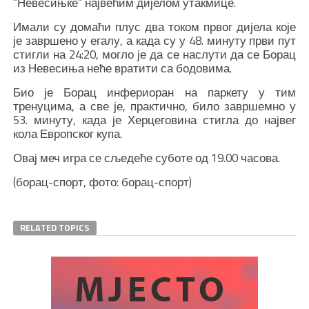
“Невесињке“ највећим дијелом утакмице.
Имали су домаћи плус два током првог дијела које
је завршено у егалу, а када су у 48. минуту први пут
стигли на 24:20, могло је да се наслути да се Борац
из Невесиња неће вратити са бодовима.
Био је Борац инфериоран на паркету у тим
тренуцима, а све је, практично, било завршемно у
53. минуту, када је Херцеговина стигла до највег
кола Европског купа.
Овај меч игра се сљедеће суботе од 19.00 часова.
(борац-спорт, фото: борац-спорт)
RELATED TOPICS