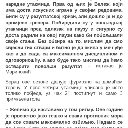
наредне утакмице. Прва од њих је Вележ, који
има доста искусних играча у својим редовима.
Били су у резултатској кризи, али дошло је и до
промјене тренера. Побиједили су у посљедњој
утакмици пред одлазак на паузу и сигурно су
доста радили на овој паузи како би побољшали
своје стање. Без обзира на то, мислим да смо
свјесни тих ствари и битно је да екипа у меч уђе
као и до сада, са максималном дисциплином и
одговорношћу, а ако буде тако мислим да ћемо
– истакао је
остварити повољан резултат
Мариновић.
Борац ове сезоне дјелује фуриозно на домаћем
терену. У прве четири утакмице уписано је исто
толико побједа, уз чак 21 постигнут и само 3
примљена гола.
–
Желимо да наставимо у том ритму. Ове године
је првенство јако тешко и сваки противник мора
да ссе схвати максимално озбиљно. Надамо се