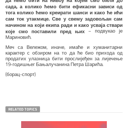
да ћемо бити на нивоу на којем смо били до
сада, а колико ћемо бити ефикасни зависи од
тога колико ћемо креирати шанси и како ће ићи
сам ток утакмице. Све у свему задовољан сам
начином на који екипа ради и како усваја ствари
– подвукао је
које смо поставили пред њих
Мариновић.
Меч са Вележом, иначе, имаће и хуманитарни
карактер с обзиром на то да ће био прихода од
продатих улазница бити прослијеђен за лијечење
19-годишњег Бањалучанина Петра Шарића.
(борац-спорт)
Beard Transplant
Hair Transplant
Korsan Taksi
Hair Transplant istanbul
Gotham Font
Locksmith
Su Arıtma Gaziantep
iqos terea
iqos terea
RELATED TOPICS