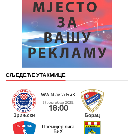
СЉЕДЕЋЕ УТАКМИЦЕ
WWIN лига БиХ
27. октобар 2025.
18:00
Зрињски
Борац
Премијер лига
БиХ