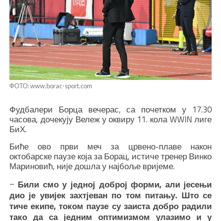
ФОТО: www.borac-sport.com
Фудбалери Борца вечерас, са почетком у 17.30
часова, дочекују Вележ у оквиру 11. кола WWIN лиге
БиХ.
Биће ово први меч за црвено-плаве након
октобарске паузе која за Борац, истиче тренер Винко
Мариновић, није дошла у најбоље вријеме.
–
Били смо у једној доброј форми, али јесењи
дио је увијек захтјеван по том питању. Што се
тиче екипе, током паузе су заиста добро радили
тако да са једним оптимизмом улазимо и у