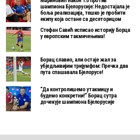
Мариновић након 1:0 против
шампиона Бјелорусије: Недостајала је
боља реализација, тешко је пробити
екипу која остане са десеторицом
Стефан Савић исписао историју Борца
у европским такмичењима!
Борац славио, али остаје жал за
убједљивијим тријумфом: Пречка два
пута спашавала Бјелорусе!
“Да контролишемо утакмицу и
будемо конкретни!“ Борац сутра
дочекује шампиона Бјелорусије