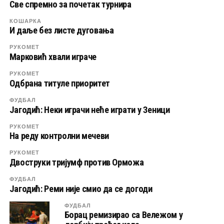
Све спремно за почетак турнира
КОШАРКА
И даље без листе дуговања
РУКОМЕТ
Марковић хвали играче
РУКОМЕТ
Одбрана титуле приоритет
ФУДБАЛ
Јагодић: Неки играчи неће играти у Зеници
РУКОМЕТ
На реду контролни мечеви
РУКОМЕТ
Двоструки тријумф против Орможа
ФУДБАЛ
Јагодић: Реми није смио да се догоди
ФУДБАЛ
Борац ремизирао са Вележом у