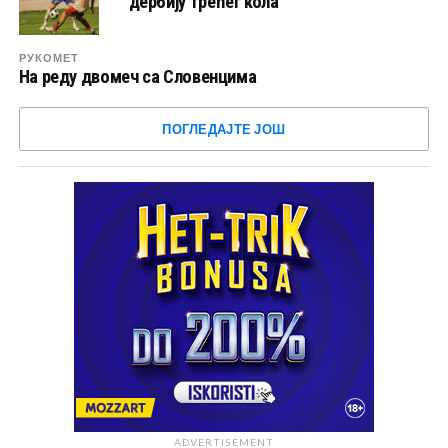
дербију трећег кола
РУКОМЕТ
На реду двомеч са Словенцима
ПОГЛЕДАЈТЕ ЈОШ
ADVERTISEMENT