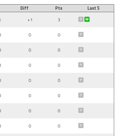
Diff
Pts
Last 5
1
+1
3
0
0
0
0
0
0
0
0
0
0
0
0
0
0
0
0
0
0
0
0
0