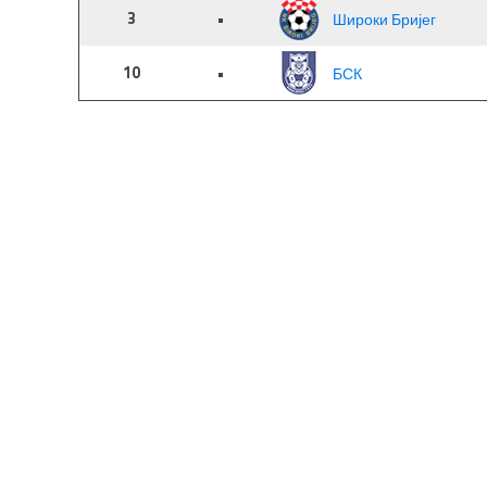
3
•
Широки Бријег
10
•
БСК