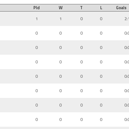
Pld
W
T
L
Goals
1
1
0
0
2:
0
0
0
0
0:
0
0
0
0
0:
0
0
0
0
0:
0
0
0
0
0:
0
0
0
0
0:
0
0
0
0
0:
0
0
0
0
0: