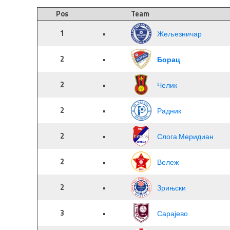
Pos
Team
1
•
Жељезничар
2
•
Борац
2
•
Челик
2
•
Радник
2
•
Слога Меридиан
2
•
Вележ
2
•
Зрињски
3
•
Сарајево