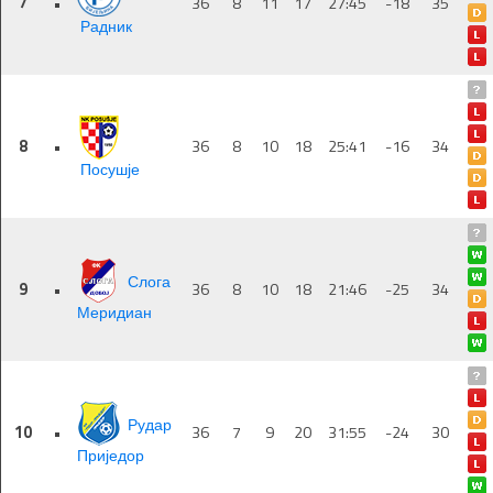
7
•
36
8
11
17
27:45
-18
35
Радник
8
•
36
8
10
18
25:41
-16
34
Посушје
Слога
9
•
36
8
10
18
21:46
-25
34
Меридиан
Рудар
10
•
36
7
9
20
31:55
-24
30
Приједор