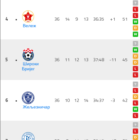
4
•
36
14
9
13
36:35
+1
51
Вележ
5
•
36
11
12
13
37:48
-11
45
Широки
Бријег
6
•
36
10
12
14
34:37
-3
42
Жељезничар