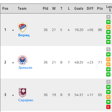
Las
Pos
Team
Pld
W
T
L
Goals
Diff
Pts
5
1
•
36
27
5
4
76:20
+56
86
Борац
2
•
36
21
8
7
48:25
+23
71
Зрињски
3
•
36
19
8
9
54:37
+17
65
Сарајево