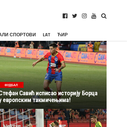
АЛИ СПОРТОВИ
LAT
ЋИР
ФУДБАЛ
Стефан Савић исписао историју Борца
у европским такмичењима!