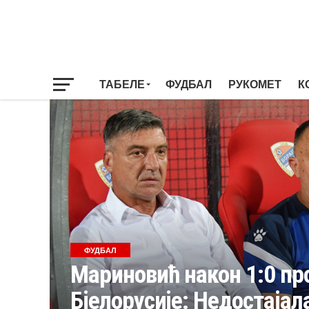
ТАБЕЛЕ
ФУДБАЛ
РУКОМЕТ
К
ФУДБАЛ
Мариновић након 1:0 п
Бјелорусије: Недостајал