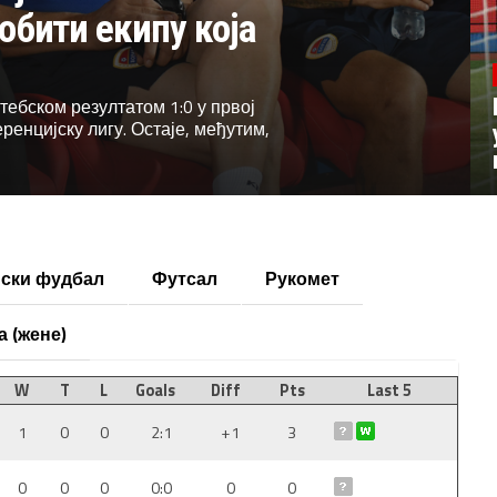
робити екипу која
ебском резултатом 1:0 у првој
енцијску лигу. Остаје, међутим,
ски фудбал
Футсал
Рукомет
а (жене)