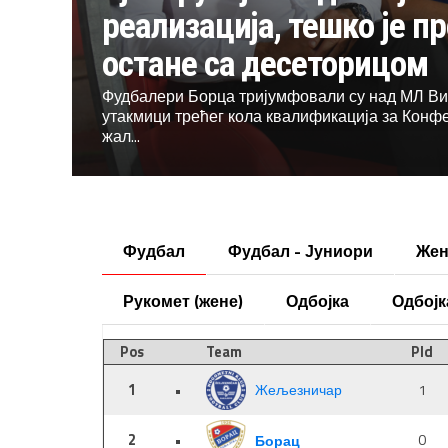
реализација, тешко је п
остане са десеторицом
Фудбалери Борца тријумфовали су над МЛ Вит
утакмици трећег кола квалификација за Конфер
жал...
Фудбал
Фудбал - Јуниори
Жен
Рукомет (жене)
Одбојка
Одбојк