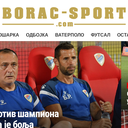
ОШАРКА
ОДБОЈКА
ВАТЕРПОЛО
ФУТСАЛ
ОСТ
ротив шампиона
а је боља