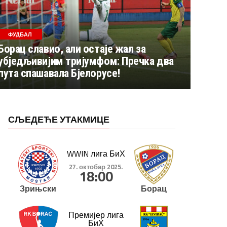
ФУДБАЛ
Борац славио, али остаје жал за
убједљивијим тријумфом: Пречка два
пута спашавала Бјелорусе!
СЉЕДЕЋЕ УТАКМИЦЕ
WWIN лига БиХ
27. октобар 2025.
18:00
Зрињски
Борац
Премијер лига
БиХ