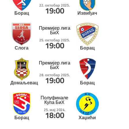
22. октобар 2025.
19:00
Борац
Извиђач
Премијер лига
БиХ
25. октобар 2025.
19:00
Слога
Борац
Премијер лига
БиХ
28. октобар 2025.
19:00
Домаљевац
Борац
Полуфинале
Купа БиХ
25. мај 2024.
18:00
Борац
Хаџићи