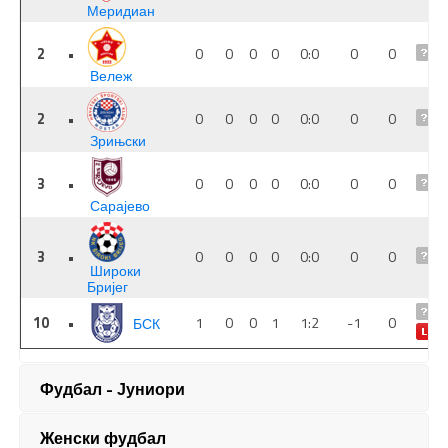
Фудбал - Јуниори
Женски фудбал