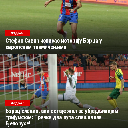
ФУДБАЛ
Стефан Савић исписао историју Борца у
европским такмичењима!
ФУДБАЛ
Борац славио, али остаје жал за убједљивијим
тријумфом: Пречка два пута спашавала
Бјелорусе!