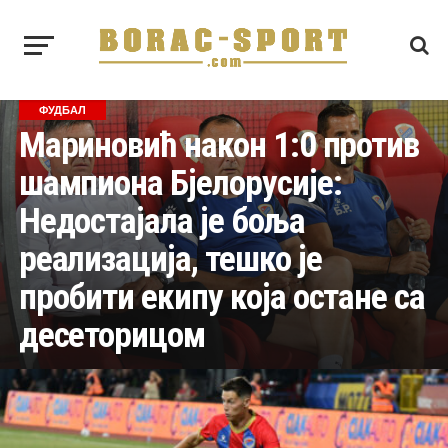
ФУДБАЛ
Мариновић након 1:0 против
шампиона Бјелорусије:
Недостајала је боља
реализација, тешко је
пробити екипу која остане са
десеторицом