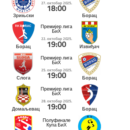
27. октобар 2025.
18:00
Зрињски
Борац
Премијер лига
БиХ
22. октобар 2025.
19:00
Борац
Извиђач
Премијер лига
БиХ
25. октобар 2025.
19:00
Слога
Борац
Премијер лига
БиХ
28. октобар 2025.
19:00
Домаљевац
Борац
Полуфинале
Купа БиХ