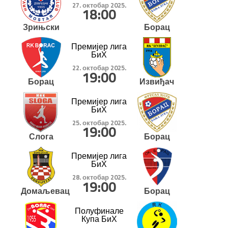
27. октобар 2025.
18:00
Зрињски
Борац
Премијер лига
БиХ
22. октобар 2025.
19:00
Борац
Извиђач
Премијер лига
БиХ
25. октобар 2025.
19:00
Слога
Борац
Премијер лига
БиХ
28. октобар 2025.
19:00
Домаљевац
Борац
Полуфинале
Купа БиХ