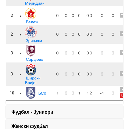
Фудбал - Јуниори
Женски фудбал