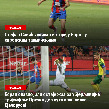
ФУДБАЛ
Стефан Савић исписао историју Борца у
европским такмичењима!
ФУДБАЛ
Борац славио, али остаје жал за убједљивијим
тријумфом: Пречка два пута спашавала
Бјелорусе!