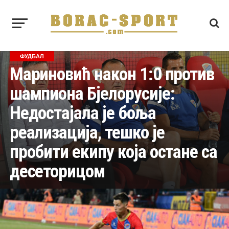
ФУДБАЛ
Мариновић након 1:0 против
шампиона Бјелорусије:
Недостајала је боља
реализација, тешко је
пробити екипу која остане са
десеторицом