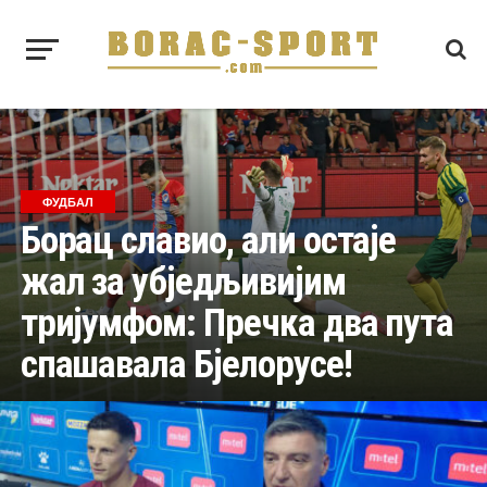
ФУДБАЛ
Борац славио, али остаје
жал за убједљивијим
тријумфом: Пречка два пута
спашавала Бјелорусе!