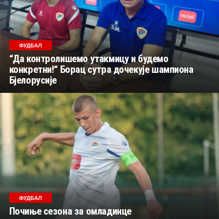
ФУДБАЛ
“Да контролишемо утакмицу и будемо
конкретни!“ Борац сутра дочекује шампиона
Бјелорусије
ФУДБАЛ
Почиње сезона за омладинце