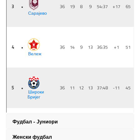
Фудбал - Јуниори
Женски фудбал