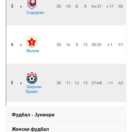
Фудбал - Јуниори
Женски фудбал