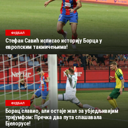
ФУДБАЛ
Стефан Савић исписао историју Борца у
европским такмичењима!
ФУДБАЛ
Борац славио, али остаје жал за убједљивијим
тријумфом: Пречка два пута спашавала
Бјелорусе!