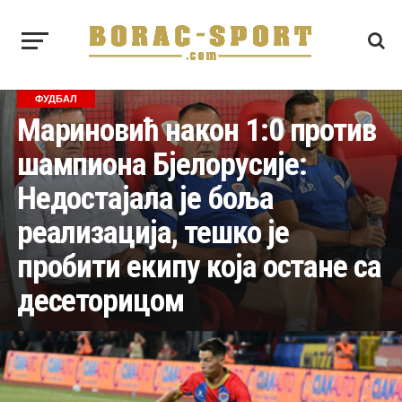
ФУДБАЛ
Мариновић након 1:0 против
шампиона Бјелорусије:
Недостајала је боља
реализација, тешко је
пробити екипу која остане са
десеторицом