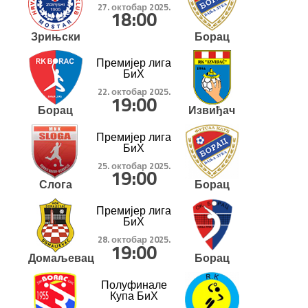
27. октобар 2025.
18:00
Зрињски
Борац
Премијер лига
БиХ
22. октобар 2025.
19:00
Борац
Извиђач
Премијер лига
БиХ
25. октобар 2025.
19:00
Слога
Борац
Премијер лига
БиХ
28. октобар 2025.
19:00
Домаљевац
Борац
Полуфинале
Купа БиХ