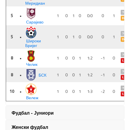
Фудбал - Јуниори
Женски фудбал