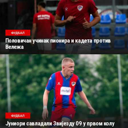
ФУДБАЛ
Половичан учинак пионира и кадета против
Вележа
ФУДБАЛ
Јуниори савладали Звијезду 09 у првом колу