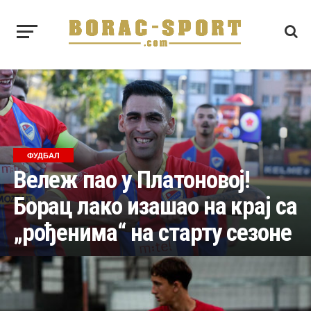
ФУДБАЛ
Вележ пао у Платоновој!
Борац лако изашао на крај са
„рођенима“ на старту сезоне