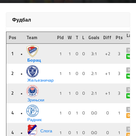
Фудбал