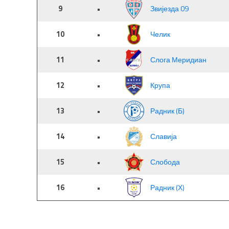
9
•
Звијезда 09
10
•
Челик
11
•
Слога Меридиан
12
•
Крупа
13
•
Радник (Б)
14
•
Славија
15
•
Слобода
16
•
Радник (Х)