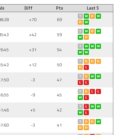
ls
Diff
Pts
Last 5
98:28
+70
69
85:43
+42
59
76:45
+31
54
55:43
+12
50
47:50
-3
47
46:55
-9
45
51:46
+5
42
57:60
-3
41