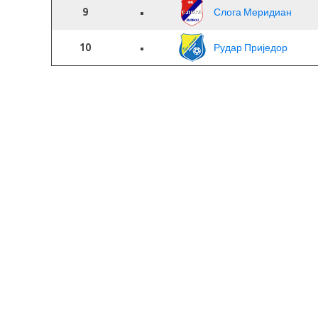
9
•
Слога Меридиан
10
•
Рудар Приједор