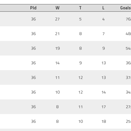
Pld
W
T
L
Goals
36
27
5
4
76
36
21
8
7
48
36
19
8
9
54
36
14
9
13
36
36
11
12
13
37
36
10
12
14
34
36
8
11
17
27
36
8
10
18
25