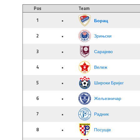
Pos
Team
1
•
Борац
2
•
Зрињски
3
•
Сарајево
4
•
Вележ
5
•
Широки Бријег
6
•
Жељезничар
7
•
Радник
8
•
Посушје